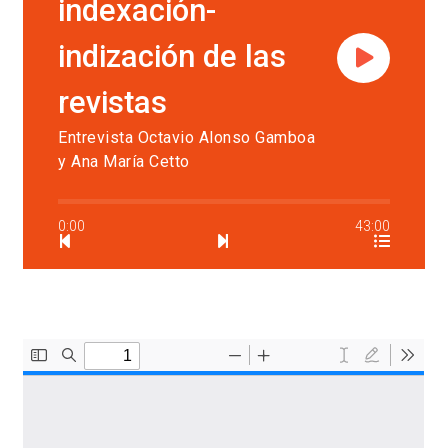
indexación-
indización de las
revistas
Entrevista Octavio Alonso Gamboa
y Ana María Cetto
0:00
43:00