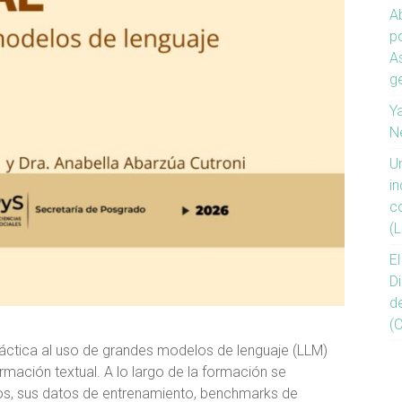
Ab
p
A
g
Ya
N
U
in
c
(L
E
D
d
(
ráctica al uso de grandes modelos de lenguaje (LLM)
mación textual. A lo largo de la formación se
s, sus datos de entrenamiento, benchmarks de