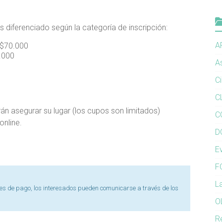
 diferenciado según la categoría de inscripción:
A
 $70.000
0.000
A
C
C
án asegurar su lugar (los cupos son limitados)
C
online.
D
E
F
L
s de pago, los interesados pueden comunicarse a través de los
O
R