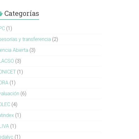
Categorías
PC
(1)
sesorías y transferencia
(2)
iencia Abierta
(3)
LACSO
(3)
ONICET
(1)
ORA
(1)
valuación
(6)
OLEC
(4)
atindex
(1)
LIVA
(1)
edalyc
(1)