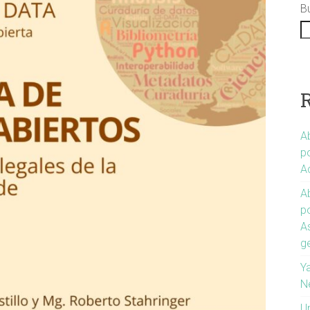
B
Ab
po
A
Ab
p
A
g
Ya
N
U