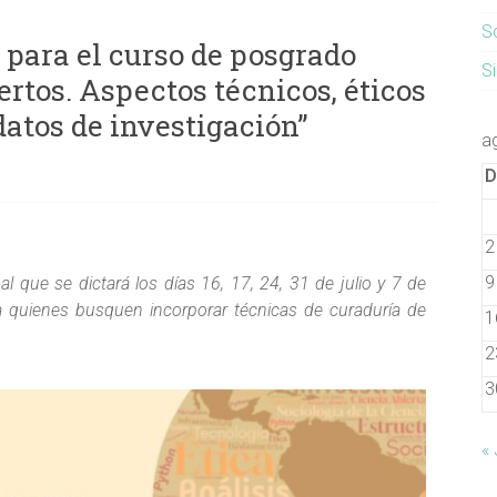
S
 para el curso de posgrado
S
ertos. Aspectos técnicos, éticos
 datos de investigación”
a
2
9
l que se dictará los días 16, 17, 24, 31 de julio y 7 de
a quienes busquen incorporar técnicas de curaduría de
1
2
3
«