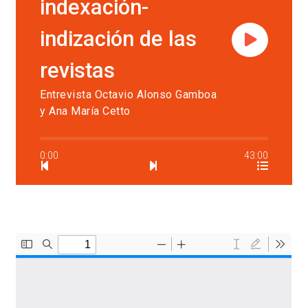
indexación-
indización de las
revistas
Entrevista Octavio Alonso Gamboa
y Ana María Cetto
0:00
43:00