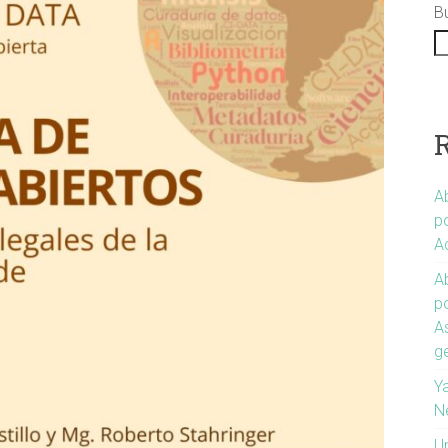
B
Ab
po
A
Ab
p
A
g
Ya
N
U