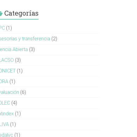
Categorías
PC
(1)
sesorías y transferencia
(2)
iencia Abierta
(3)
LACSO
(3)
ONICET
(1)
ORA
(1)
valuación
(6)
OLEC
(4)
atindex
(1)
LIVA
(1)
edalyc
(1)