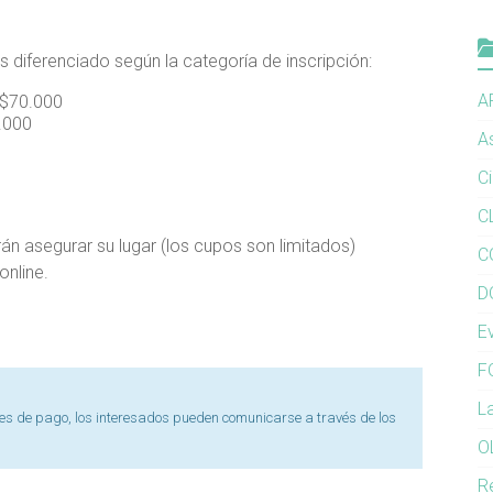
 diferenciado según la categoría de inscripción:
A
 $70.000
0.000
A
C
C
án asegurar su lugar (los cupos son limitados)
C
online.
D
E
F
L
s de pago, los interesados pueden comunicarse a través de los
O
R