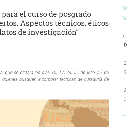
S
 para el curso de posgrado
S
ertos. Aspectos técnicos, éticos
 datos de investigación”
a
2
9
l que se dictará los días 16, 17, 24, 31 de julio y 7 de
a quienes busquen incorporar técnicas de curaduría de
1
2
3
«