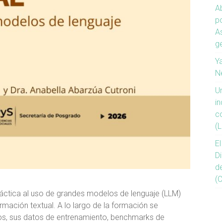
Ab
p
A
g
Ya
N
U
in
c
(L
E
D
d
(
ráctica al uso de grandes modelos de lenguaje (LLM)
mación textual. A lo largo de la formación se
s, sus datos de entrenamiento, benchmarks de