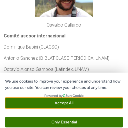
Osvaldo Gallardo
Comité asesor internacional
Dominique Babini (CLACSO)
Antonio Sanchez (BIBLAT-CLASE-PERIÓDICA, UNAM)
Octavio Alonso Gamboa (Latindex, UNAM)
Arianna Becerril-Garcia (REDALYC, UNAM)
We use cookies to improve your experience and understand how
you use our site. You can review your choices at any time.
Abel Packer (SciELO, Brasil)
Powered by
SureCookie
Rodolfo Barrere (RICYT, Organización de Estados
Accept All
Iberoamericanos)
Bianca Amaro (LA Referencia, IBICT, Brasil)
Only Essential