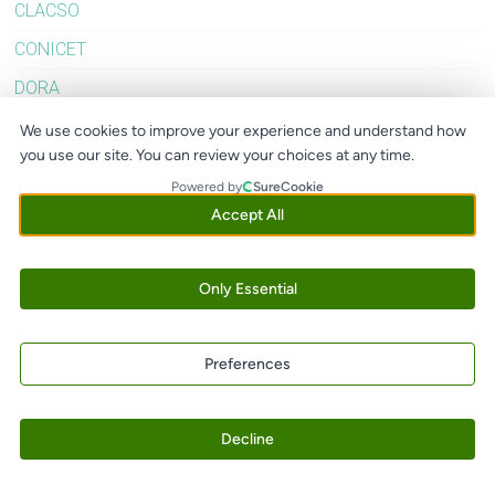
CLACSO
CONICET
DORA
Evaluación
We use cookies to improve your experience and understand how
you use our site. You can review your choices at any time.
FOLEC
Powered by
SureCookie
Latindex
Accept All
OLIVA
Redalyc
Only Essential
SciELO
Sin categoría
Preferences
Decline
Copyright © 2026
Centro de Estudios de la Circulación del Conocimiento
Científico CECIC, UNCuyo-FCPyS, Mendoza, Argentina
. All rights reserved.
Theme:
Accelerate
by ThemeGrill. Powered by
WordPress
.