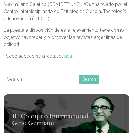
Maximiliano Salatino (CONICET/UNCUYO), financiado por el
Centro Interdisciplinario de Estudios en Ciencia, Tecnología
e Innovación (CIECTI).
La puesta a disposición de este relevamiento tiene como
objetivo favorecer y promover las revistas argentinas de
calidad.
Puede accederse al dataset
aquí
.