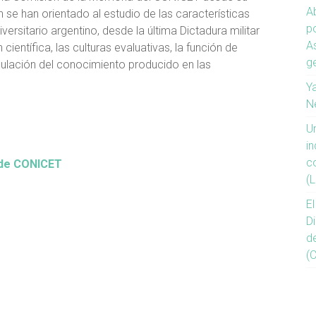
Ab
se han orientado al estudio de las características
p
versitario argentino, desde la última Dictadura militar
A
científica, las culturas evaluativas, la función de
g
rculación del conocimiento producido en las
Ya
N
U
in
c
l de CONICET
(L
E
D
d
(