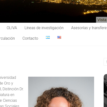
OLIVA
Líneas de investigación
Asesorías y transfer
rculación
Contacto
niversidad
de Oro y
Distinción Dr.
iatura en
e Ciencias
ias Sociales,