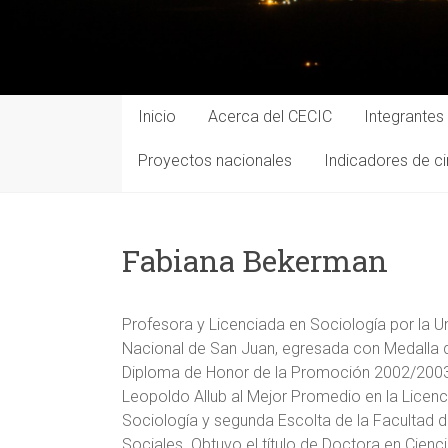
Inicio
Acerca del CECIC
Integrantes
Proyectos nacionales
Indicadores de ci
Fabiana Bekerman
Profesora y Licenciada en Sociología por la U
Nacional de San Juan, egresada con Medalla 
Diploma de Honor de la Promoción 2002/2003, 
Leopoldo Allub al Mejor Promedio en la Licenc
Sociología y segunda Escolta de la Facultad d
Sociales. Obtuvo el título de Doctora en Cienc