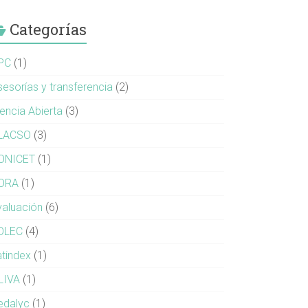
Categorías
PC
(1)
sesorías y transferencia
(2)
iencia Abierta
(3)
LACSO
(3)
ONICET
(1)
ORA
(1)
valuación
(6)
OLEC
(4)
atindex
(1)
LIVA
(1)
edalyc
(1)