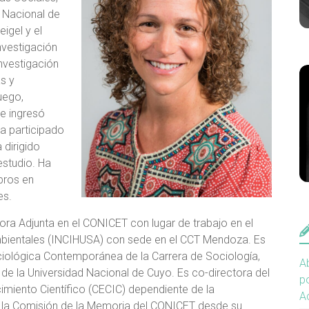
d Nacional de
igel y el
nvestigación
investigación
as y
uego,
e ingresó
a participado
 dirigido
estudio. Ha
ibros en
es.
a Adjunta en el CONICET con lugar de trabajo en el
mbientales (INCIHUSA) con sede en el CCT Mendoza. Es
ciológica Contemporánea de la Carrera de Sociología,
Ab
s de la Universidad Nacional de Cuyo. Es co-directora del
po
imiento Científico (CECIC) dependiente de la
A
 la Comisión de la Memoria del CONICET desde su