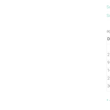
S
S
a
2
9
1
2
3
«