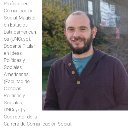
Profesor en
Comunicación
Social, Magíster
en Estudios
Latinoamerican
os (UNCuyo).
Docente Titular
en Ideas
Políticas y
Sociales
Americanas
(Facultad de
Ciencias
Políticas y
Sociales,
UNCuyo) y
Codirector de la
Carrera de Comunicación Social.