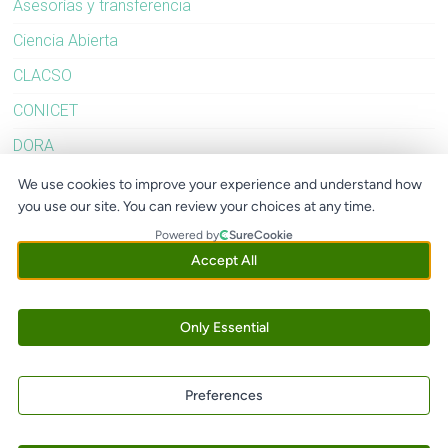
Asesorías y transferencia
Ciencia Abierta
CLACSO
CONICET
DORA
Evaluación
We use cookies to improve your experience and understand how
you use our site. You can review your choices at any time.
FOLEC
Powered by
SureCookie
Latindex
Accept All
OLIVA
Redalyc
Only Essential
SciELO
Sin categoría
Preferences