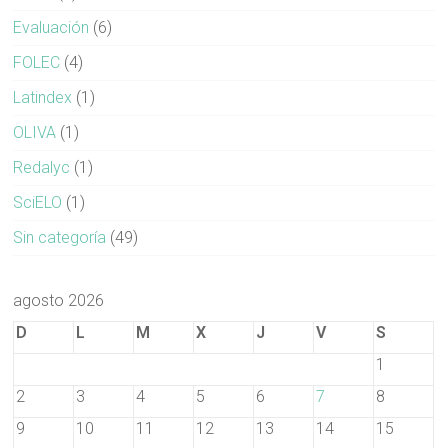
Evaluación
(6)
FOLEC
(4)
Latindex
(1)
OLIVA
(1)
Redalyc
(1)
SciELO
(1)
Sin categoría
(49)
agosto 2026
D
L
M
X
J
V
S
1
2
3
4
5
6
7
8
9
10
11
12
13
14
15