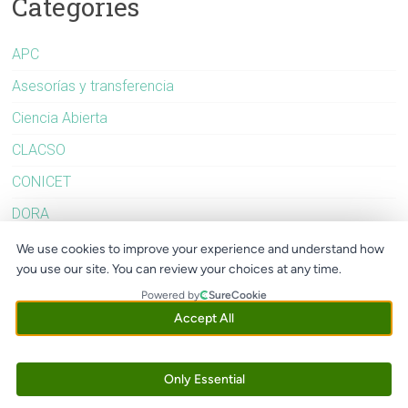
Categories
APC
Asesorías y transferencia
Ciencia Abierta
CLACSO
CONICET
DORA
Evaluación
We use cookies to improve your experience and understand how
you use our site. You can review your choices at any time.
FOLEC
Powered by
SureCookie
Latindex
Accept All
OLIVA
Redalyc
Only Essential
SciELO