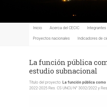
Inicio
Acerca del CECIC
Integrantes
Proyectos nacionales
Indicadores de ci
La función pública com
estudio subnacional
Título del proyecto:
La función pública como 
2022-2025 Res. CS UNCU N° 3032/2022 y Res