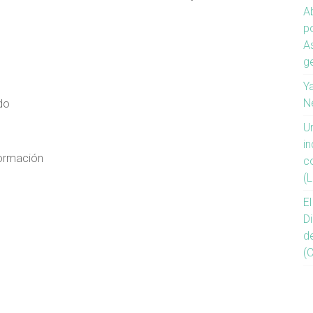
Ab
p
A
g
Ya
N
do
U
in
Formación
c
(L
E
D
d
(