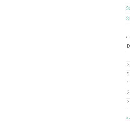
S
S
a
2
9
1
2
3
«