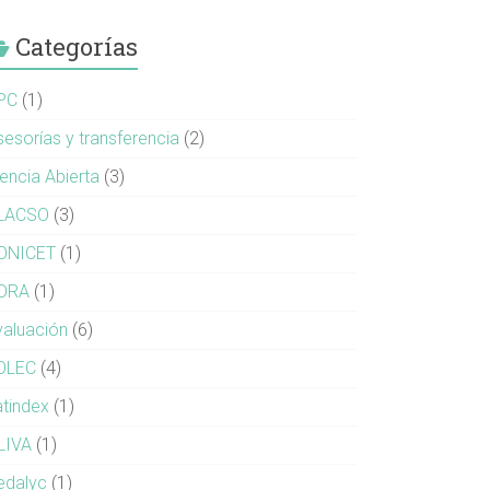
Categorías
PC
(1)
sesorías y transferencia
(2)
iencia Abierta
(3)
LACSO
(3)
ONICET
(1)
ORA
(1)
valuación
(6)
OLEC
(4)
atindex
(1)
LIVA
(1)
edalyc
(1)